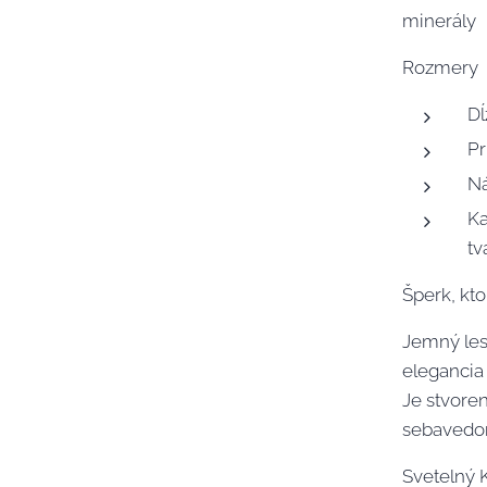
minerály
Rozmery
Dĺ
Pr
Ná
Ka
tv
Šperk, kto
Jemný les
elegancia
Je stvoren
sebavedo
Svetelný K