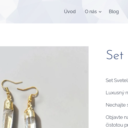
Úvod
O nás
Blog
Set 
Set Svetel
Luxusný n
Nechajte s
Objavte na
čistotou p