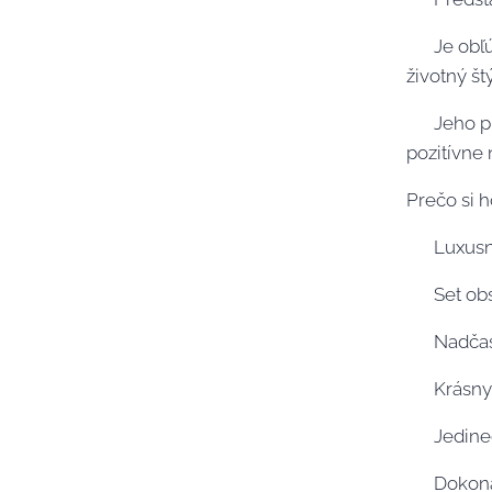
🤍 Je obľ
životný št
🤍 Jeho p
pozitívne
Prečo si h
✨ Luxusný
✨ Set obs
✨ Nadčaso
✨ Krásny 
✨ Jedineč
✨ Dokonal