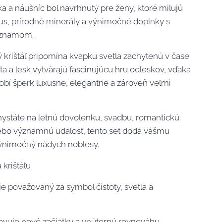
a a náušníc bol navrhnutý pre ženy, ktoré milujú
us, prírodné minerály a výnimočné doplnky s
ýznamom.
 krištáľ pripomína kvapku svetla zachytenú v čase.
ta a lesk vytvárajú fascinujúcu hru odleskov, vďaka
sobí šperk luxusne, elegantne a zároveň veľmi
chystáte na letnú dovolenku, svadbu, romantickú
ebo významnú udalosť, tento set dodá vášmu
ýnimočný nádych noblesy.
 krištáľu
 je považovaný za symbol čistoty, svetla a
avuje nové začiatky a vnútornú rovnováhu