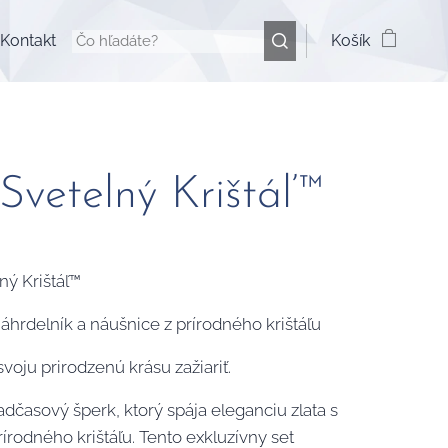
Kontakt
Košík
Svetelný Krištáľ™
ný Krištáľ™
áhrdelník a náušnice z prírodného krištáľu
voju prirodzenú krásu zažiariť.
dčasový šperk, ktorý spája eleganciu zlata s
rírodného krištáľu. Tento exkluzívny set