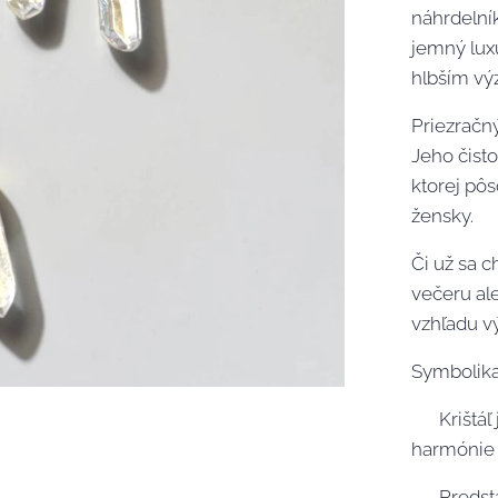
náhrdelník
jemný lux
hlbším v
Priezračný
Jeho čisto
ktorej pô
žensky.
Či už sa 
večeru al
vzhľadu v
Symbolika
🤍 Krištáľ
harmónie
🤍 Predst