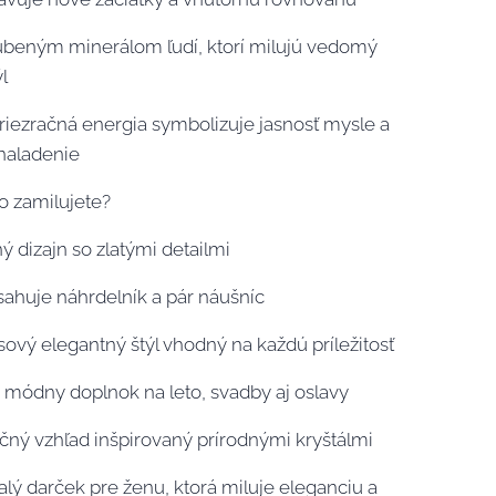
úbeným minerálom ľudí, ktorí milujú vedomý
ýl
riezračná energia symbolizuje jasnosť mysle a
 naladenie
o zamilujete?
 dizajn so zlatými detailmi
ahuje náhrdelník a pár náušníc
vý elegantný štýl vhodný na každú príležitosť
módny doplnok na leto, svadby aj oslavy
ný vzhľad inšpirovaný prírodnými kryštálmi
ý darček pre ženu, ktorá miluje eleganciu a