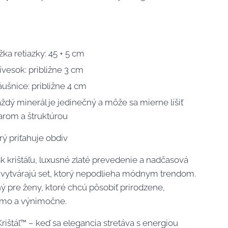
žka retiazky: 45 + 5 cm
ívesok: približne 3 cm
ušnice: približne 4 cm
ždý minerál je jedinečný a môže sa mierne líšiť
arom a štruktúrou
rý priťahuje obdiv
k krištáľu, luxusné zlaté prevedenie a nadčasová
 vytvárajú set, ktorý nepodlieha módnym trendom.
ý pre ženy, ktoré chcú pôsobiť prirodzene,
mo a výnimočne.
rištáľ™ – keď sa elegancia stretáva s energiou