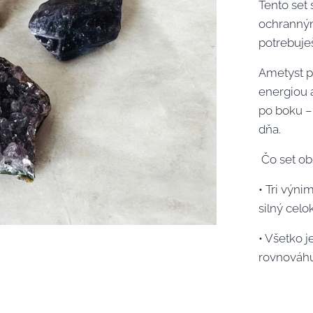
Tento set 
ochranným
potrebuješ
Ametyst p
energiou a
po boku –
dňa.
Čo set ob
• Tri výni
silný celo
• Všetko je
rovnováhu