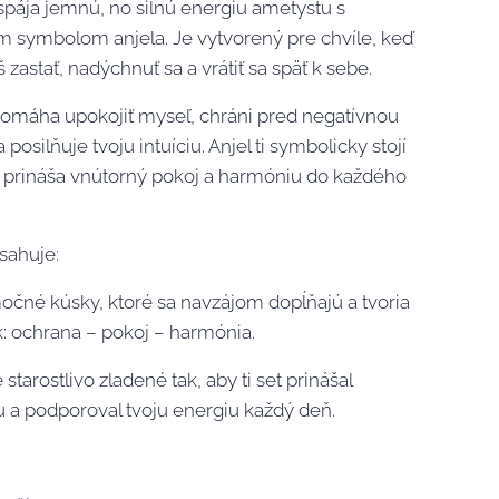
spája jemnú, no silnú energiu ametystu s
 symbolom anjela. Je vytvorený pre chvíle, keď
 zastať, nadýchnuť sa a vrátiť sa späť k sebe.
omáha upokojiť myseľ, chráni pred negatívnou
 posilňuje tvoju intuíciu. Anjel ti symbolicky stojí
 prináša vnútorný pokoj a harmóniu do každého
sahuje:
močné kúsky, ktoré sa navzájom dopĺňajú a tvoria
k: ochrana – pokoj – harmónia.
 starostlivo zladené tak, aby ti set prinášal
 a podporoval tvoju energiu každý deň.