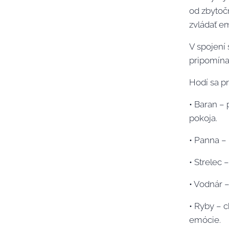
od zbytoč
zvládať e
V spojení 
pripomína,
Hodí sa p
• Baran –
pokoja.
• Panna – 
• Strelec 
• Vodnár –
• Ryby – c
emócie.