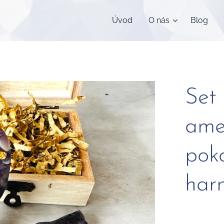
Úvod
O nás
Blog
Set 
ame
pok
har