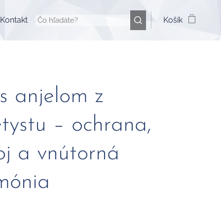
Kontakt
Košík
s anjelom z
tystu – ochrana,
oj a vnútorná
mónia