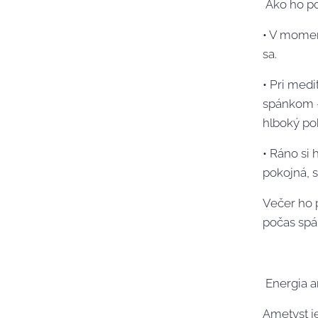
Ako ho po
• V moment
sa.
• Pri med
spánkom –
hlboký po
• Ráno si
pokojná, 
Večer ho 
počas spá
Energia a
Ametyst j