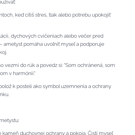
užívať:
och, keď cítiš stres, tlak alebo potrebu upokojiť
itácii, dychových cvičeniach alebo večer pred
 ametyst pomáha uvoľniť myseľ a podporuje
koj.
 ho vezmi do rúk a povedz si: "Som ochránená, som
som v harmónii."
polož k posteli ako symbol uzemnenia a ochrany
nku.
metystu:
e kameň duchovnej ochrany a pokoja. Čistí myseľ