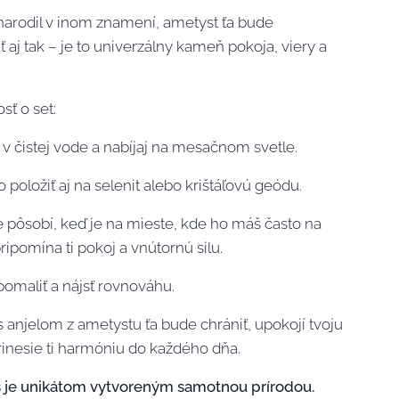
 narodil v inom znamení, ametyst ťa bude
 aj tak – je to univerzálny kameň pokoja, viery a
sť o set:
o v čistej vode a nabíjaj na mesačnom svetle.
 položiť aj na selenit alebo krištáľovú geódu.
e pôsobí, keď je na mieste, kde ho máš často na
ripomína ti pokoj a vnútornú silu.
pomaliť a nájsť rovnováhu.
s anjelom z ametystu ťa bude chrániť, upokojí tvoju
rinesie ti harmóniu do každého dňa.
 je unikátom vytvoreným samotnou prírodou.