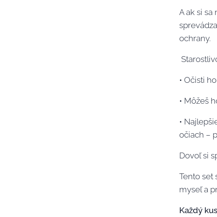
A ak si sa
sprevádzať
ochrany.
Starostlivo
• Očisti h
• Môžeš ho
• Najlepši
očiach – p
Dovoľ si s
Tento set 
myseľ a p
Každý kus