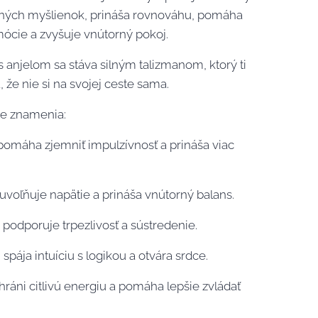
ných myšlienok, prináša rovnováhu, pomáha
mócie a zvyšuje vnútorný pokoj.
s anjelom sa stáva silným talizmanom, ktorý ti
 že nie si na svojej ceste sama.
re znamenia:
 pomáha zjemniť impulzívnosť a prináša viac
uvoľňuje napätie a prináša vnútorný balans.
– podporuje trpezlivosť a sústredenie.
 spája intuíciu s logikou a otvára srdce.
hráni citlivú energiu a pomáha lepšie zvládať