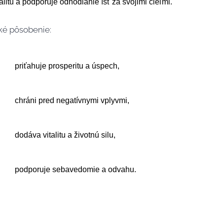
litu a podporuje odhodlanie ísť za svojimi cieľmi.
ké pôsobenie:
priťahuje prosperitu a úspech,
chráni pred negatívnymi vplyvmi,
dodáva vitalitu a životnú silu,
podporuje sebavedomie a odvahu.