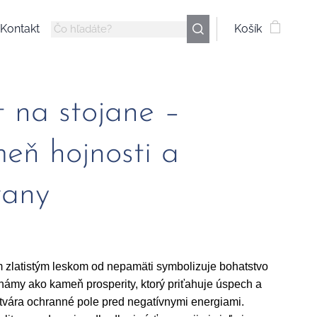
Kontakt
Košík
t na stojane –
eň hojnosti a
rany
ím zlatistým leskom od nepamäti symbolizuje bohatstvo 
známy ako kameň prosperity, ktorý priťahuje úspech a 
tvára ochranné pole pred negatívnymi energiami. 