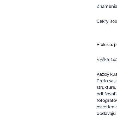
Znamenia
Čakry
: so
Profesia
: 
Výška: 1
Každý kus
Preto sa j
štruktúre
odlišovať
fotografo
osvetlenie
dodávajú 