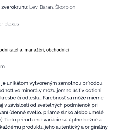
 zverokruhu
: Lev, Baran, Škorpión
lar plexus
podnikatelia, manažéri, obchodníci
4cm
 je unikátom vytvoreným samotnou prírodou.
ednotlivé minerály môžu jemne líšiť v odtieni,
, kresbe či odlesku. Farebnosť sa môže mierne
 aj v závislosti od svetelných podmienok pri
vaní (denné svetlo, priame slnko alebo umelé
). Tieto prirodzené variácie sú úplne bežné a
každému produktu jeho autentický a originálny