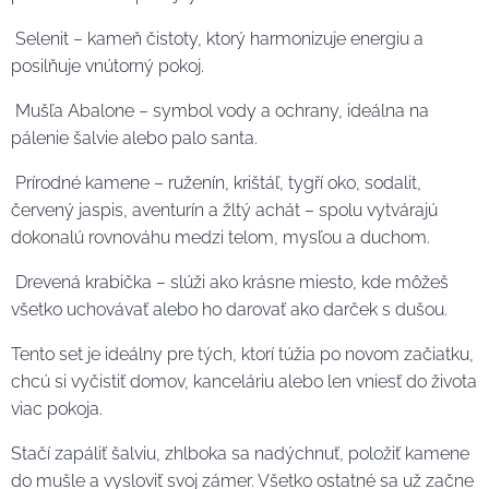
Selenit – kameň čistoty, ktorý harmonizuje energiu a
posilňuje vnútorný pokoj.
Mušľa Abalone – symbol vody a ochrany, ideálna na
pálenie šalvie alebo palo santa.
Prírodné kamene – ruženín, krištáľ, tygří oko, sodalit,
červený jaspis, aventurín a žltý achát – spolu vytvárajú
dokonalú rovnováhu medzi telom, mysľou a duchom.
Drevená krabička – slúži ako krásne miesto, kde môžeš
všetko uchovávať alebo ho darovať ako darček s dušou.
Tento set je ideálny pre tých, ktorí túžia po novom začiatku,
chcú si vyčistiť domov, kanceláriu alebo len vniesť do života
viac pokoja.
Stačí zapáliť šalviu, zhlboka sa nadýchnuť, položiť kamene
do mušle a vysloviť svoj zámer. Všetko ostatné sa už začne