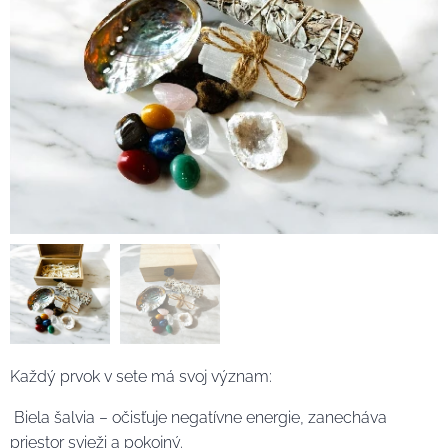
Každý prvok v sete má svoj význam:
Biela šalvia – očisťuje negatívne energie, zanecháva
priestor svieži a pokojný.