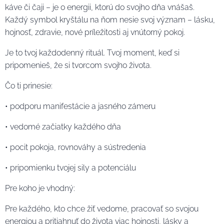
káve či čaji – je o energii, ktorú do svojho dňa vnášaš.
Každý symbol kryštálu na ňom nesie svoj význam – lásku,
hojnosť, zdravie, nové príležitosti aj vnútorný pokoj.
Je to tvoj každodenný rituál. Tvoj moment, keď si
pripomenieš, že si tvorcom svojho života.
Čo ti prinesie:
• podporu manifestácie a jasného zámeru
• vedomé začiatky každého dňa
• pocit pokoja, rovnováhy a sústredenia
• pripomienku tvojej sily a potenciálu
Pre koho je vhodný:
Pre každého, kto chce žiť vedome, pracovať so svojou
energiou a pritiahnuť do života viac hojnosti, lásky a