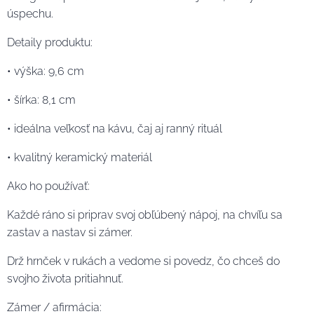
úspechu.
Detaily produktu:
• výška: 9,6 cm
• šírka: 8,1 cm
• ideálna veľkosť na kávu, čaj aj ranný rituál
• kvalitný keramický materiál
Ako ho používať:
Každé ráno si priprav svoj obľúbený nápoj, na chvíľu sa
zastav a nastav si zámer.
Drž hrnček v rukách a vedome si povedz, čo chceš do
svojho života pritiahnuť.
Zámer / afirmácia: