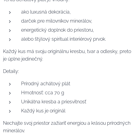
ako luxusná dekorácia,
darček pre milovníkov minerálov,
energetický doplnok do priestoru,
alebo štýlový spiritual interiérový prvok.
Každý kus má svoju originálnu kresbu, tvar a odlesky, preto
je úplne jedinečný.
Detaily:
Prírodný achátový plát
Hmotnosť: cca 70 g
Unikátna kresba a priesvitnosť
Každý kus je originál
Nechajte svoj priestor zažiariť energiou a krásou prírodných
minerálov.