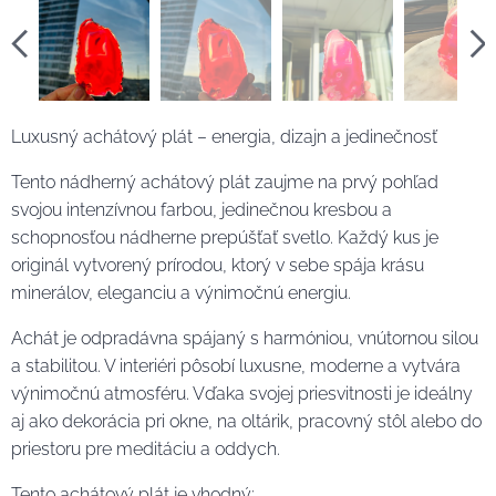
Luxusný achátový plát – energia, dizajn a jedinečnosť
Tento nádherný achátový plát zaujme na prvý pohľad
svojou intenzívnou farbou, jedinečnou kresbou a
schopnosťou nádherne prepúšťať svetlo. Každý kus je
originál vytvorený prírodou, ktorý v sebe spája krásu
minerálov, eleganciu a výnimočnú energiu.
Achát je odpradávna spájaný s harmóniou, vnútornou silou
a stabilitou. V interiéri pôsobí luxusne, moderne a vytvára
výnimočnú atmosféru. Vďaka svojej priesvitnosti je ideálny
aj ako dekorácia pri okne, na oltárik, pracovný stôl alebo do
priestoru pre meditáciu a oddych.
Tento achátový plát je vhodný: