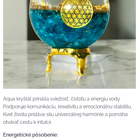
Aqua kryštál prináša sviežosť, čistotu a energiu vody.
Podporuje komunikáciu, kreativitu a emocionálnu stabilitu.
Kvet života pridáva silu univerzálnej harmónie a pomáha
otvárať cestu k intuícii.
Energetické pôsobenie: