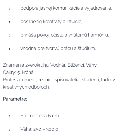
podpora jasnej komunikácie a vyjadrovania,
posilnenie kreativity a intuície,
prináša pokoj, očistu a vnútornú harmóniu,
vhodná pre tvorivú prácu a štúdium.
Znamenia zverokruhu: Vodnár, Blíženci, Váhy.
Čakry: 5. krčná.
Profesia: umelci, rečníci, spisovatelia, študenti, ľudia v
kreatívnych odboroch.
Parametre:
Priemer: cca 6 cm
Váha: 250 – 300 g