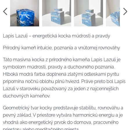
Lapis Lazuli – energetická kocka múdrosti a pravdy
Prírodný kameň intuície, poznania a vnútornej rovnováhy
Táto masívna kocka z prírodného kameňa Lapis Lazuli je
symbolom múdrosti, pravdy a duchovného poznania.
Hlboká modrá farba doplnená zlatými odleskami pyritu
pripomína nočnú oblohu plnú hviezd. Práve preto bol Lapis
Lazuli v staroveku považovaný za jeden z najcennejších
duchovných kameňov.
Geometrický tvar kocky predstavuje stabilitu, rovnováhu a
pevný základ. V priestore vytvára harmonickú energiu a je
vhodná ako energetický prvok do domova, pracovného
priestoru alebo meditačného miesta.