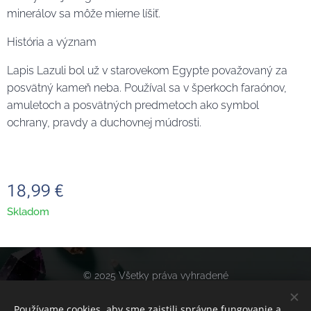
minerálov sa môže mierne líšiť.
História a význam
Lapis Lazuli bol už v starovekom Egypte považovaný za
posvätný kameň neba. Používal sa v šperkoch faraónov,
amuletoch a posvätných predmetoch ako symbol
ochrany, pravdy a duchovnej múdrosti.
18,99
€
Skladom
© 2025 Všetky práva vyhradené
Obchodné podmienky
Používame cookies, aby sme zaistili správne fungovanie a