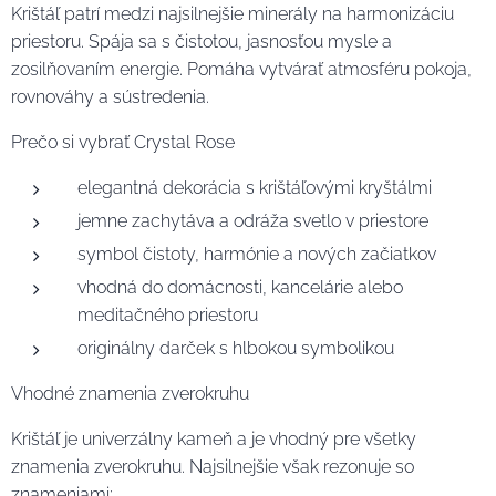
Krištáľ patrí medzi najsilnejšie minerály na harmonizáciu
priestoru. Spája sa s čistotou, jasnosťou mysle a
zosilňovaním energie. Pomáha vytvárať atmosféru pokoja,
rovnováhy a sústredenia.
Prečo si vybrať Crystal Rose
elegantná dekorácia s krištáľovými kryštálmi
jemne zachytáva a odráža svetlo v priestore
symbol čistoty, harmónie a nových začiatkov
vhodná do domácnosti, kancelárie alebo
meditačného priestoru
originálny darček s hlbokou symbolikou
Vhodné znamenia zverokruhu
Krištáľ je univerzálny kameň a je vhodný pre všetky
znamenia zverokruhu. Najsilnejšie však rezonuje so
znameniami: