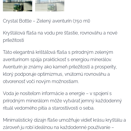
Crystal Bottle – Zelený aventurín (750 ml)
Kryštálová fľaša na vodu pre šťastie, rovnováhu a nové
príležitosti
Táto elegantná krištáľová fľaša s prírodným zeleným
aventurínom spája praktickosť s energiou minerálov.
Aventurín je známy ako kameň príležitostí a prosperity,
ktorý podporuje optimizmus, vnútornú rovnováhu a
otvorenosť voči novým možnostiam.
Voda je nositeľom informácie a energie – v spojení s
prírodným minerálom môže vytvárať jemný každodenný
rituál vedomého pitia a starostlivosti o seba.
Minimalistický dizajn fľaše umožňuje vidieť krásu kryštálu a
zároveň ju robí ideálnou na každodenné používanie –