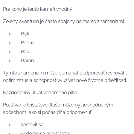
Pre koho je tento kameň vhodný
Zelený aventurín je často spájaný najmä so znameniami:
Býk
Panna
Rak
Baran
Týmto znameniam môže pomáhať podporovať rovnováhu,
optimizmus a schopnosť využívať nové životné príležitosti.
Každodenný rituál vedomého pitia
Používanie krištáľovej fľaše môže byť jednoduchým
spôsobom, ako si počas dňa pripomenúť:
zastaviť sa
vedome sa napiť vody