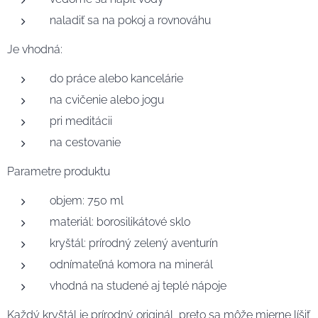
naladiť sa na pokoj a rovnováhu
Je vhodná:
do práce alebo kancelárie
na cvičenie alebo jogu
pri meditácii
na cestovanie
Parametre produktu
objem: 750 ml
materiál: borosilikátové sklo
kryštál: prírodný zelený aventurín
odnímateľná komora na minerál
vhodná na studené aj teplé nápoje
Každý kryštál je prírodný originál, preto sa môže mierne líšiť