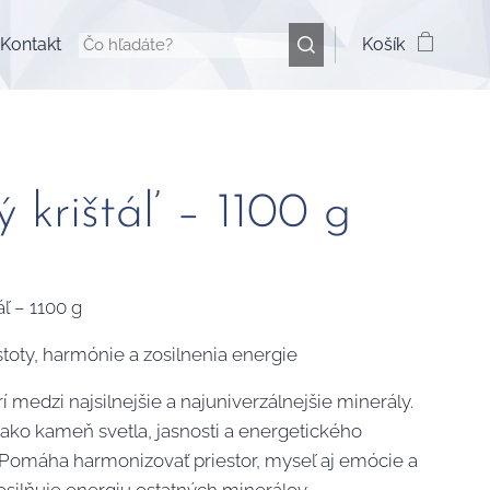
Kontakt
Košík
ý krištáľ – 1100 g
áľ – 1100 g
toty, harmónie a zosilnenia energie
trí medzi najsilnejšie a najuniverzálnejšie minerály.
ako kameň svetla, jasnosti a energetického
. Pomáha harmonizovať priestor, myseľ aj emócie a