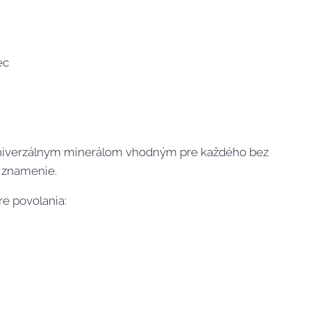
ec
niverzálnym minerálom vhodným pre každého bez
 znamenie.
e povolania:
i