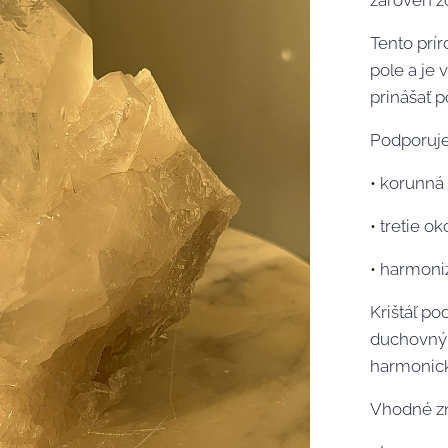
zároveň z
Tento prír
pole a je
prinášať p
Podporuje
• korunná
• tretie ok
• harmoni
Krištáľ p
duchovný 
harmonick
Vhodné z