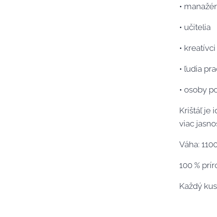
• manažér
• učitelia
• kreatívci
• ľudia pr
• osoby p
Krištáľ je
viac jasno
Váha: 110
100 % prí
Každý kus 