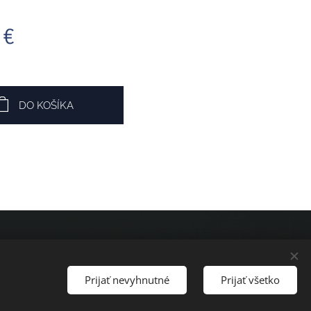
€
DO KOŠÍKA
GDPR
Cookies
Prijať nevyhnutné
Prijať všetko