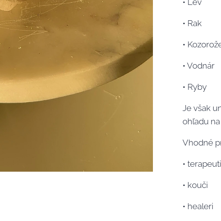
• Lev
• Rak
• Kozorož
• Vodnár
• Ryby
Je však u
ohľadu na
Vhodné pr
• terapeut
• kouči
• healeri