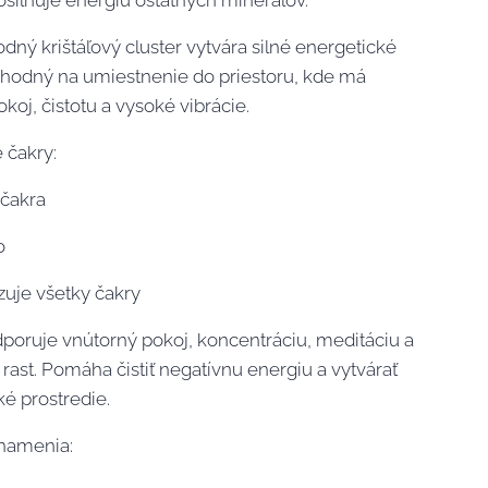
osilňuje energiu ostatných minerálov.
odný krištáľový cluster vytvára silné energetické
 vhodný na umiestnenie do priestoru, kde má
okoj, čistotu a vysoké vibrácie.
 čakry:
 čakra
o
zuje všetky čakry
odporuje vnútorný pokoj, koncentráciu, meditáciu a
rast. Pomáha čistiť negatívnu energiu a vytvárať
é prostredie.
namenia: