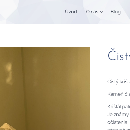
Úvod
O nás
Blog
Čist
Čistý krišt
Kameň čis
Krištáľ pa
Je známy 
očistenia