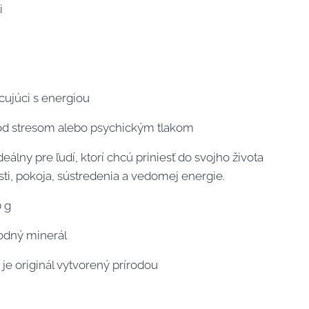
i
acujúci s energiou
od stresom alebo psychickým tlakom
 ideálny pre ľudí, ktorí chcú priniesť do svojho života
sti, pokoja, sústredenia a vedomej energie.
0 g
rodný minerál
je originál vytvorený prírodou