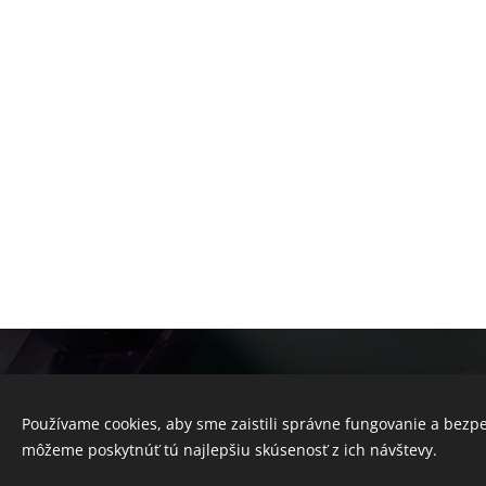
© 2025 Všetky práva vyhradené
Používame cookies, aby sme zaistili správne fungovanie a bezp
Obchodné podmienky
môžeme poskytnúť tú najlepšiu skúsenosť z ich návštevy.