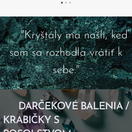
✨ "Kryštály ma našli, keď
som sa rozhodla vrátiť k
sebe."
🕊️ DARČEKOVÉ BALENIA /
KRABIČKY S