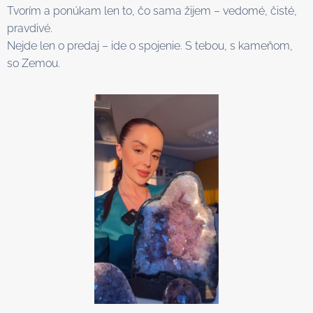
Tvorím a ponúkam len to, čo sama žijem – vedomé, čisté,
pravdivé.
Nejde len o predaj – ide o spojenie. S tebou, s kameňom,
so Zemou.