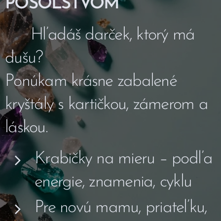
POSOLSTVOM
✨ Hľadáš darček, ktorý má
dušu?
Ponúkam krásne zabalené
kryštály s kartičkou, zámerom a
láskou.
Krabičky na mieru – podľa
energie, znamenia, cyklu
Pre novú mamu, priateľku,